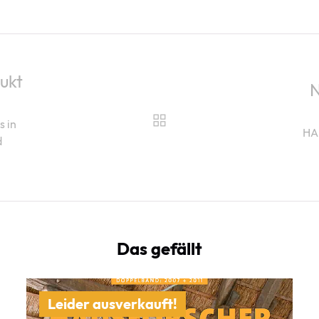
ukt
N
 in
HA
d
Das gefällt
Leider ausverkauft!