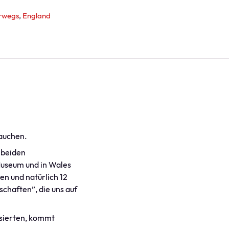
erwegs
England
tauchen.
 beiden
Museum und in Wales
n und natürlich 12
chaften”, die uns auf
ssierten, kommt