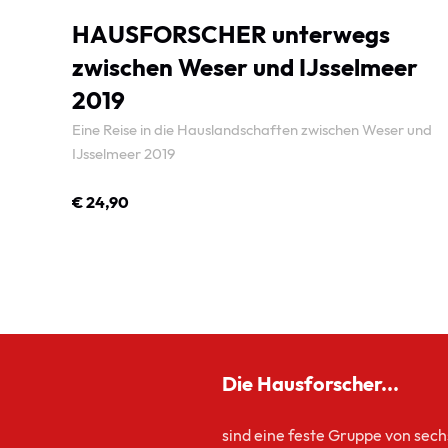
HAUSFORSCHER unterwegs
zwischen Weser und IJsselmeer
2019
Eine Reise in die Hauslandschaften zwischen Weser und
IJsselmeer 2019
€ 24,90
ZUM PRODUKT
Die Hausforscher...
sind eine feste Gruppe von sech