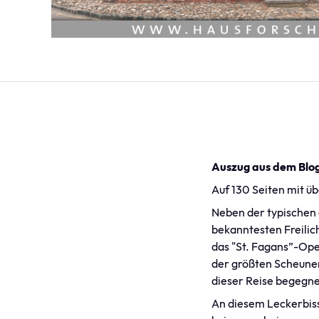
Auszug aus dem Blo
Auf 130 Seiten mit ü
Neben der typischen 
bekanntesten Freilic
das "St. Fagans”-Op
der größten Scheunen
dieser Reise begegn
An diesem Leckerbiss